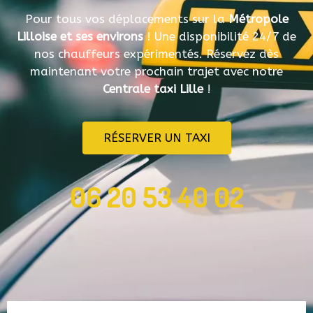
Pour tous vos déplacements sur la
Métropole
Lilloise et ses environs
! Une disponibilité 24/7 de
nos chauffeurs expérimentés. Réservez dès
maintenant votre prochain trajet avec notre
Centrale taxi Lille
!
RÉSERVER UN TAXI
06 20 53 40 02