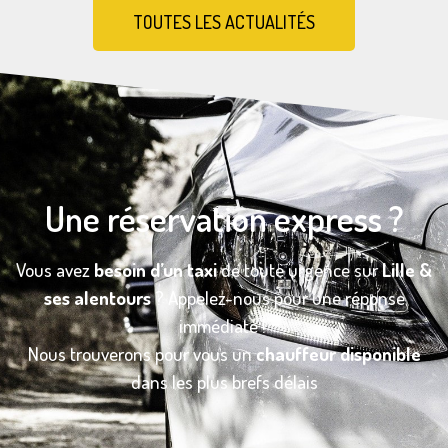
TOUTES LES ACTUALITÉS
Une réservation express ?
Vous avez
besoin d’un taxi
de toute urgence sur
Lille &
ses alentours
? Appelez-nous pour une réponse
immédiate !
Nous trouverons pour vous un
chauffeur disponible
dans les plus brefs délais